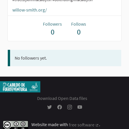
willow-smith.org/
Followers
Follows
0
0
No followers yet.
Download Open Data files
Participación Ciudadana - Cabildo Insular 
Participación Ciudadana - Cabildo In
Participación Ciudadana - Cabil
Participación Ciudadana - 
Website made with
free software
.