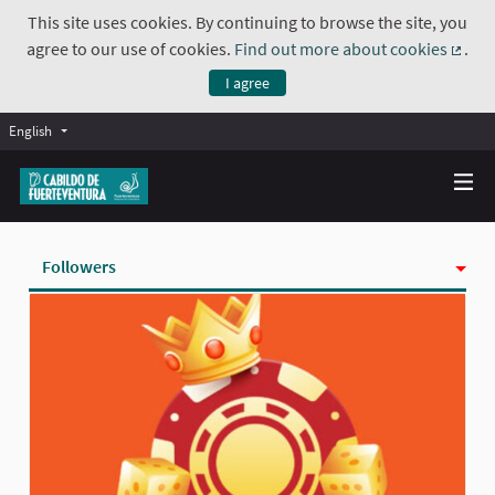
This site uses cookies. By continuing to browse the site, you
agree to our use of cookies.
Find out more about cookies
.
(Exte
I agree
English
Followers
Activity
Badges
Follows
Groups