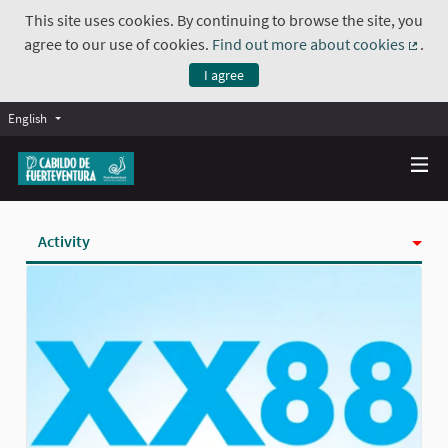
This site uses cookies. By continuing to browse the site, you
agree to our use of cookies.
Find out more about cookies
.
(Exte
I agree
English
Activity
Badges
Follows
Followers
Groups