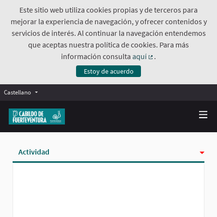
Este sitio web utiliza cookies propias y de terceros para
mejorar la experiencia de navegación, y ofrecer contenidos y
servicios de interés. Al continuar la navegación entendemos
que aceptas nuestra política de cookies. Para más
información consulta
aquí
.
(Enlace externo)
Estoy de acuerdo
Castellano
Actividad
Insignias
Siguiendo
Seguidoras