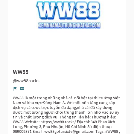
Grupos
WW88
@ww88rocks
Denunciar
WW88 là một trong những nhà cái nổi bật tại thị trường Việt
Nam và khu vực Đông Nam Á. Với một nền tảng cung cấp
dịch vụ cá cược trực tuyến đa dạng,nhà cái đã xây dựng
được một lượng người chơi trung thành lớn nhờ vào sự uy
tín và chất lượng dịch vụ. Thông tin liên hệ: Thương hiệu:
WW88 Website: https://ww88.rocks/ Địa chỉ: 348 Phan Xích
Long, Phường 3, Phú Nhuận, Hồ Chí Minh Số điện thoại:
089009371 Email: ww88gotursixtv@gmail.com Tags: #WW88 ,