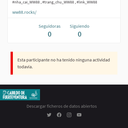
#nha_cai_WW88 , #trang_chu_WW88 , #link_WW88
ww88.rocks/
Seguidoras
Siguiendo
0
0
Esta participante no ha tenido ninguna actividad
todavía.
Descargar ficheros de datos abiertos
Participación Ciudadana - Cabildo Insular 
Participación Ciudadana - Cabildo In
Participación Ciudadana - Cabil
Participación Ciudadana -