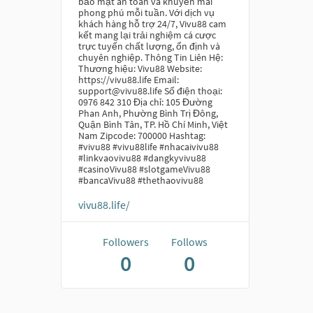
bảo mật an toàn và khuyến mãi
phong phú mỗi tuần. Với dịch vụ
khách hàng hỗ trợ 24/7, Vivu88 cam
kết mang lại trải nghiệm cá cược
trực tuyến chất lượng, ổn định và
chuyên nghiệp. Thông Tin Liên Hệ:
Thương hiệu: Vivu88 Website:
https://vivu88.life Email:
support@vivu88.life Số điện thoại:
0976 842 310 Địa chỉ: 105 Đường
Phan Anh, Phường Bình Trị Đông,
Quận Bình Tân, TP. Hồ Chí Minh, Việt
Nam Zipcode: 700000 Hashtag:
#vivu88 #vivu88life #nhacaivivu88
#linkvaovivu88 #dangkyvivu88
#casinoVivu88 #slotgameVivu88
#bancaVivu88 #thethaovivu88
vivu88.life/
Followers
Follows
0
0