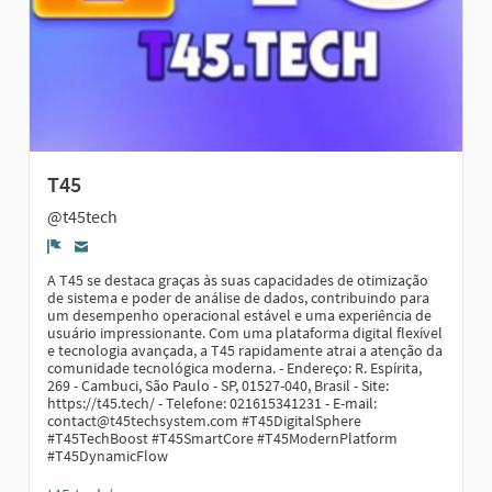
T45
@t45tech
Report
A T45 se destaca graças às suas capacidades de otimização
de sistema e poder de análise de dados, contribuindo para
um desempenho operacional estável e uma experiência de
usuário impressionante. Com uma plataforma digital flexível
e tecnologia avançada, a T45 rapidamente atrai a atenção da
comunidade tecnológica moderna. - Endereço: R. Espírita,
269 - Cambuci, São Paulo - SP, 01527-040, Brasil - Site:
https://t45.tech/ - Telefone: 021615341231 - E-mail:
contact@t45techsystem.com #T45DigitalSphere
#T45TechBoost #T45SmartCore #T45ModernPlatform
#T45DynamicFlow