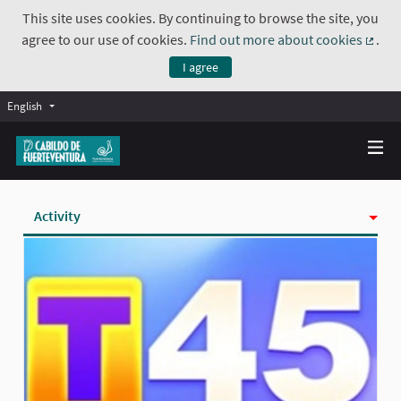
This site uses cookies. By continuing to browse the site, you
agree to our use of cookies.
Find out more about cookies
.
(Exte
I agree
English
Activity
Badges
Follows
Followers
Groups