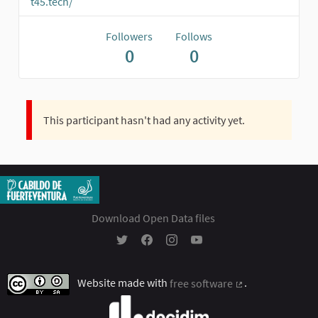
t45.tech/
Followers
Follows
0
0
This participant hasn't had any activity yet.
Download Open Data files
Participación Ciudadana - Cabildo Insular 
Participación Ciudadana - Cabildo In
Participación Ciudadana - Cabil
Participación Ciudadana - 
Website made with
free software
.
(External link)