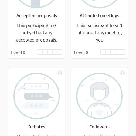
Accepted proposals
Attended meetings
This participant has
This participant hasn't
not yet had any
attended any meeting
accepted proposals.
yet.
Level 0
Level 0
Debates
Followers