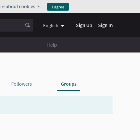
re about cookies
.
I agree
(External link)
Sign Up
Sign In
English
Help
Followers
Groups