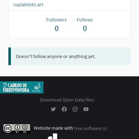
rupiahtoto.art
Followers
Follows
0
0
Doesn't follow anyone or anything yet.
Download Open Data files
Participación Ciudadana - Cabildo Insular 
Participación Ciudadana - Cabildo In
Participación Ciudadana - Cabil
Participación Ciudadana - 
Website made with
free software
.
(External link)