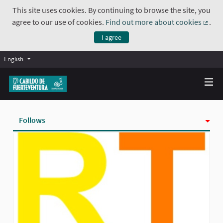
This site uses cookies. By continuing to browse the site, you
agree to our use of cookies.
Find out more about cookies
.
(Exte
I agree
English
Follows
Activity
Badges
Followers
Groups