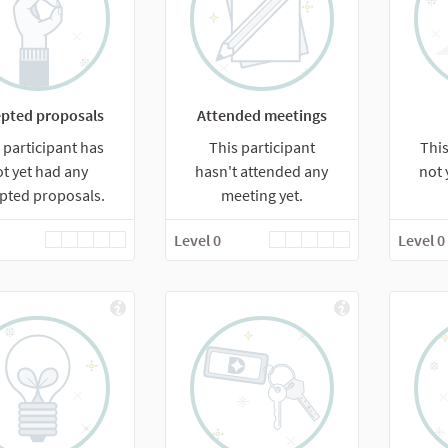
epted proposals
Attended meetings
 participant has
This participant
This
t yet had any
hasn't attended any
not 
pted proposals.
meeting yet.
Level 0
Level 0
88t2com