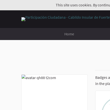
This site uses cookies. By contin
Home
Badges ar
in the pl