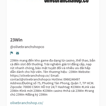
23Win
@olivebranchshopco
Report
23Win mang đến kho game đa dạng từ casino, thể thao, bắn
cá đến slot đổi thưởng. Trải nghiệm giải trí đẳng cấp, nạp
rút nhanh chóng, bảo mật tuyệt đối và nhiều ưu đãi hấp
dẫn dành cho hội viên. Tên thương hiệu : 23Win Website:
https://olivebranchshop.co/ Email:
contact@olivebranchshopco Hotline: 0966246497
Address:Đường số 75, Phường Tân Phong, Quận 7, TP HCM.
Zipcode: 70000 CSKH: Hỗ trợ 24/7 Hashtag: #23Win #Link vào
23Win #link mới 23Win #23Win casino #nhà cái 23Win #trang
chủ 23Win #đăng ký 23Win
olivebranchshop.co/