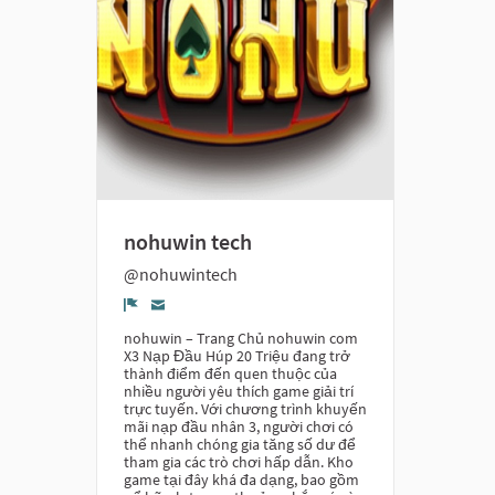
nohuwin tech
@nohuwintech
Report
nohuwin – Trang Chủ nohuwin com
X3 Nạp Đầu Húp 20 Triệu đang trở
thành điểm đến quen thuộc của
nhiều người yêu thích game giải trí
trực tuyến. Với chương trình khuyến
mãi nạp đầu nhân 3, người chơi có
thể nhanh chóng gia tăng số dư để
tham gia các trò chơi hấp dẫn. Kho
game tại đây khá đa dạng, bao gồm