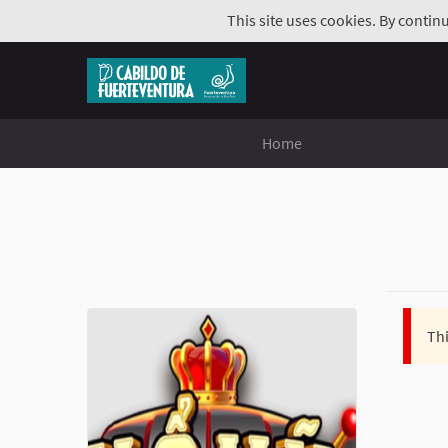
This site uses cookies. By contin
Home
Thi