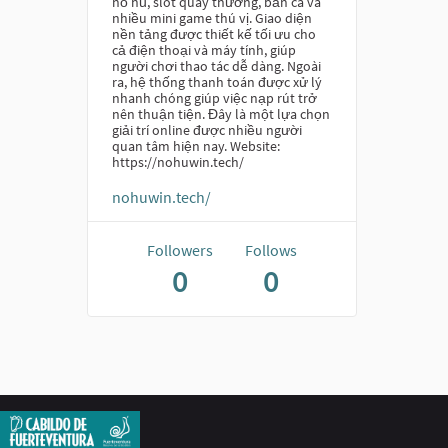
nổ hũ, slot quay thưởng, bắn cá và
nhiều mini game thú vị. Giao diện
nền tảng được thiết kế tối ưu cho
cả điện thoại và máy tính, giúp
người chơi thao tác dễ dàng. Ngoài
ra, hệ thống thanh toán được xử lý
nhanh chóng giúp việc nạp rút trở
nên thuận tiện. Đây là một lựa chọn
giải trí online được nhiều người
quan tâm hiện nay. Website:
https://nohuwin.tech/
nohuwin.tech/
Followers
Follows
0
0