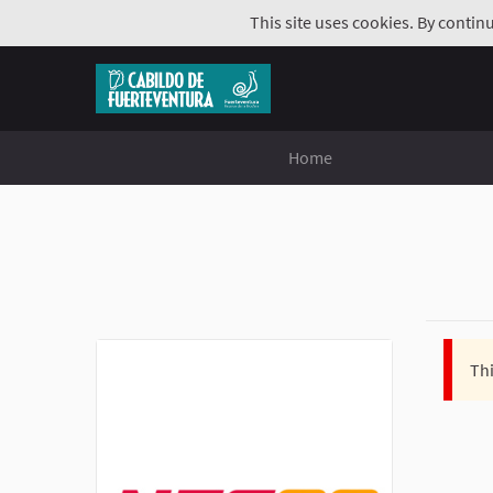
This site uses cookies. By contin
Home
Thi