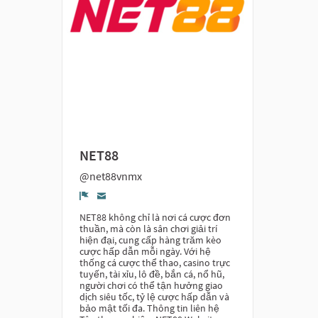
NET88
@net88vnmx
Report
NET88 không chỉ là nơi cá cược đơn
thuần, mà còn là sân chơi giải trí
hiện đại, cung cấp hàng trăm kèo
cược hấp dẫn mỗi ngày. Với hệ
thống cá cược thể thao, casino trực
tuyến, tài xỉu, lô đề, bắn cá, nổ hũ,
người chơi có thể tận hưởng giao
dịch siêu tốc, tỷ lệ cược hấp dẫn và
bảo mật tối đa. Thông tin liên hệ