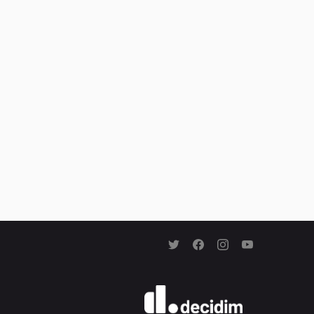
Participación Ciudadana - Cabil
Participación Ciudadana -
Participación Ciudad
Participación 