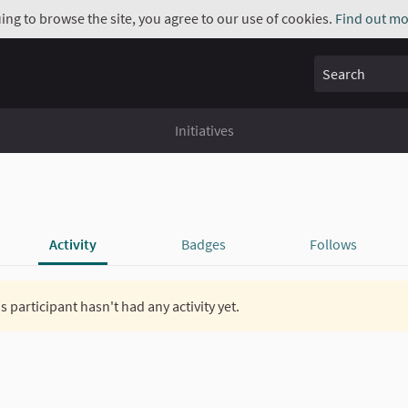
uing to browse the site, you agree to our use of cookies.
Find out mo
Search
Initiatives
Activity
Badges
Follows
s participant hasn't had any activity yet.