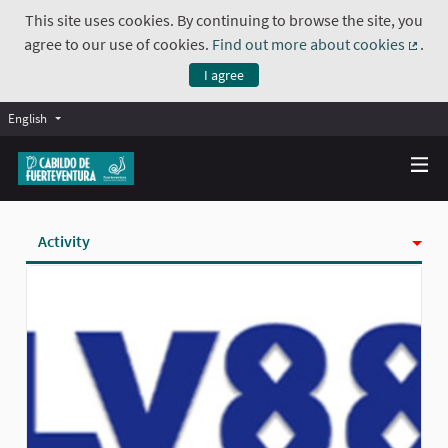
This site uses cookies. By continuing to browse the site, you
agree to our use of cookies.
Find out more about cookies
.
(Exte
I agree
English
Activity
Badges
Follows
Followers
Groups