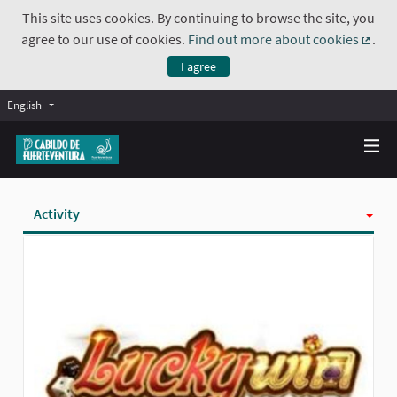
This site uses cookies. By continuing to browse the site, you
agree to our use of cookies.
Find out more about cookies
.
(Exte
I agree
English
Activity
Badges
Follows
Followers
Groups