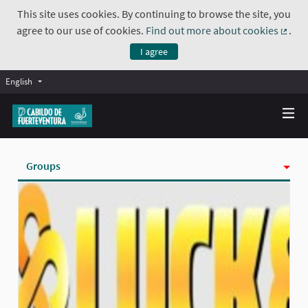
This site uses cookies. By continuing to browse the site, you
agree to our use of cookies.
Find out more about cookies
.
(Exte
I agree
English
Groups
Activity
Badges
Follows
Followers