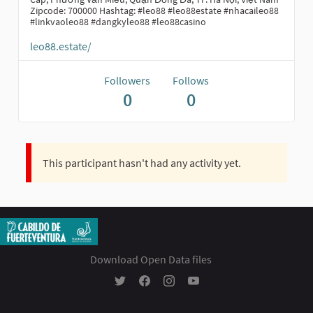
Zipcode: 700000 Hashtag: #leo88 #leo88estate #nhacaileo88
#linkvaoleo88 #dangkyleo88 #leo88casino
leo88.estate/
Followers
Follows
0
0
This participant hasn't had any activity yet.
Download Open Data files
Participación Ciudadana - Cabildo Insular 
Participación Ciudadana - Cabildo In
Participación Ciudadana - Cabil
Participación Ciudadana - 