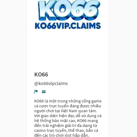
KO66
@ko66vipclaims
Denunciar
KO66 là một trong những cổng game
cá cược trực tuyến đang được nhiều
người chơi tại Việt Nam quan tâm.
Với giao diện hiện đại, dễ sử dụng và
hệ thống bảo mật cao, KO66 mang
đến trải nghiệm giải trí đa dạng từ
casino trực tuyến, thể thao, bắn cá
đến các trò chơi slot hấp dẫn.