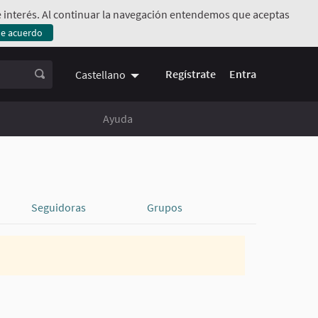
 de interés. Al continuar la navegación entendemos que aceptas
de acuerdo
rno)
Regístrate
Entra
Castellano
Ayuda
Seguidoras
Grupos