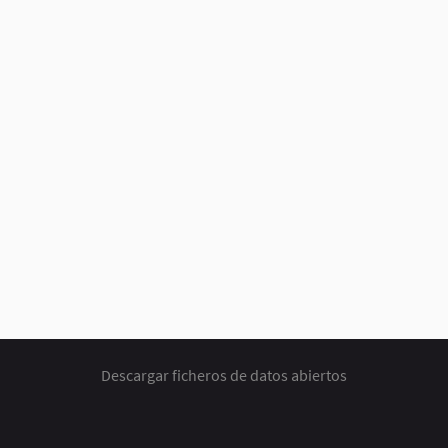
Descargar ficheros de datos abiertos