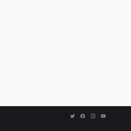
Participación Ciudadana - Cabi
Participación Ciudadana -
Participación Ciudad
Participación 