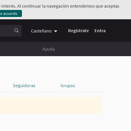
 de interés. Al continuar la navegación entendemos que aceptas
de acuerdo
rno)
Regístrate
Entra
Castellano
Ayuda
Seguidoras
Grupos