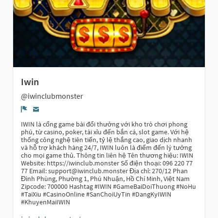
Iwin
@iwinclubmonster
Report
IWIN là cổng game bài đổi thưởng với kho trò chơi phong
phú, từ casino, poker, tài xỉu đến bắn cá, slot game. Với hệ
thống công nghệ tiên tiến, tỷ lệ thắng cao, giao dịch nhanh
và hỗ trợ khách hàng 24/7, IWIN luôn là điểm đến lý tưởng
cho mọi game thủ. Thông tin liên hệ Tên thương hiệu: IWIN
Website: https://iwinclub.monster Số điện thoại: 096 220 77
77 Email: support@iwinclub.monster Địa chỉ: 270/12 Phan
Đình Phùng, Phường 1, Phú Nhuận, Hồ Chí Minh, Việt Nam
Zipcode: 700000 Hashtag #IWIN #GameBaiDoiThuong #NoHu
#TaiXiu #CasinoOnline #SanChoiUyTin #DangKyIWIN
#KhuyenMaiIWIN