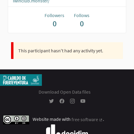
iwinclub.monster/
Followers
Follows
0
0
This participant hasn't had any activity yet.
Download Open Data files
Participación Ciudadana - Cabildo Insular 
Participación Ciudadana - Cabildo In
Participación Ciudadana - Cabil
Participación Ciudadana - 
Website made with
free software
.
(External link)