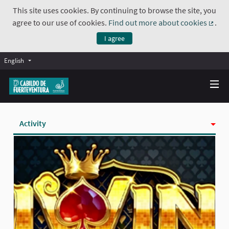
This site uses cookies. By continuing to browse the site, you
agree to our use of cookies.
Find out more about cookies
.
(Exte
I agree
English
Activity
Badges
Follows
Followers
Groups