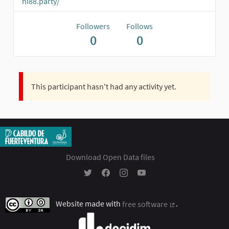
hi88.party/
Followers
Follows
0
0
This participant hasn't had any activity yet.
Download Open Data files
Participación Ciudadana - Cabildo Insular 
Participación Ciudadana - Cabildo In
Participación Ciudadana - Cabil
Participación Ciudadana - 
Website made with
free software
.
(External link)