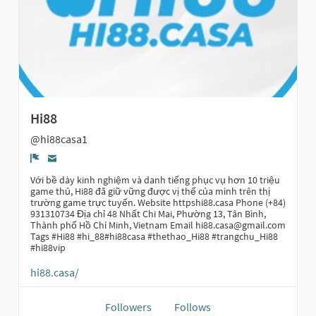
Hi88
@hi88casa1
Report
Với bề dày kinh nghiệm và danh tiếng phục vụ hơn 10 triệu
game thủ, Hi88 đã giữ vững được vị thế của mình trên thị
trường game trực tuyến. Website httpshi88.casa Phone (+84)
931310734 Địa chỉ 48 Nhất Chi Mai, Phường 13, Tân Bình,
Thành phố Hồ Chí Minh, Vietnam Email hi88.casa@gmail.com
Tags #Hi88 #hi_88#hi88casa #thethao_Hi88 #trangchu_Hi88
#hi88vip
hi88.casa/
Followers
Follows