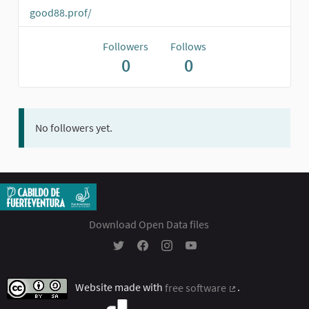
good88.prof/
Followers
Follows
0
0
No followers yet.
Download Open Data files
Participación Ciudadana - Cabildo Insular 
Participación Ciudadana - Cabildo In
Participación Ciudadana - Cabil
Participación Ciudadana - 
Website made with
free software
.
(External link)