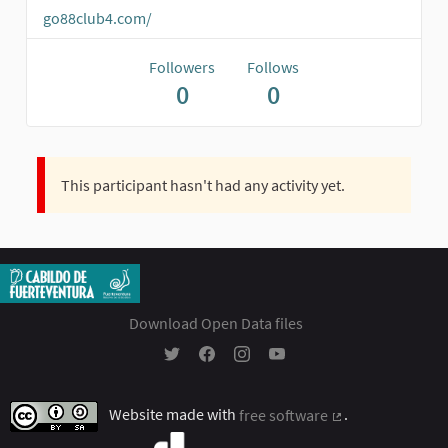
go88club4.com/
Followers
Follows
0
0
This participant hasn't had any activity yet.
Download Open Data files
Participación Ciudadana - Cabildo Insular 
Participación Ciudadana - Cabildo In
Participación Ciudadana - Cabil
Participación Ciudadana - 
Website made with
free software
.
(External link)