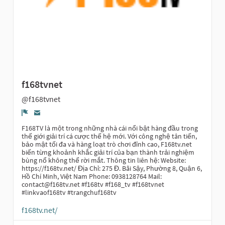
f168tvnet
@f168tvnet
Report
F168TV là một trong những nhà cái nổi bật hàng đầu trong
thế giới giải trí cá cược thế hệ mới. Với công nghệ tân tiến,
bảo mật tối đa và hàng loạt trò chơi đỉnh cao, F168tv.net
biến từng khoảnh khắc giải trí của bạn thành trải nghiệm
bùng nổ không thể rời mắt. Thông tin liên hệ: Website:
https://f168tv.net/ Địa Chỉ: 275 Đ. Bãi Sậy, Phường 8, Quận 6,
Hồ Chí Minh, Việt Nam Phone: 0938128764 Mail:
contact@f168tv.net #f168tv #f168_tv #f168tvnet
#linkvaof168tv #trangchuf168tv
f168tv.net/