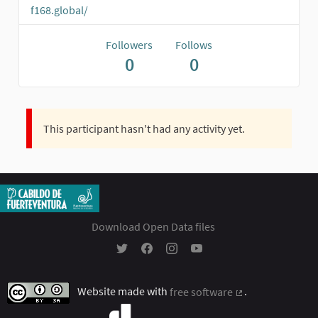
f168.global/
Followers
Follows
0
0
This participant hasn't had any activity yet.
Download Open Data files
Participación Ciudadana - Cabildo Insular 
Participación Ciudadana - Cabildo In
Participación Ciudadana - Cabil
Participación Ciudadana - 
Website made with
free software
.
(External link)