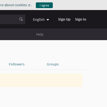
re about cookies
.
I agree
(External link)
Sign Up
Sign In
English
Help
Followers
Groups