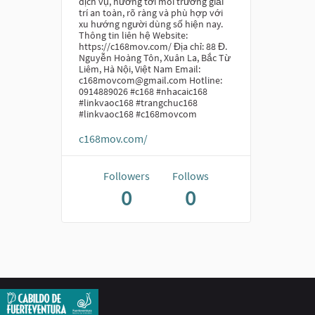
dịch vụ, hướng tới môi trường giải
trí an toàn, rõ ràng và phù hợp với
xu hướng người dùng số hiện nay.
Thông tin liên hệ Website:
https://c168mov.com/ Địa chỉ: 88 Đ.
Nguyễn Hoàng Tôn, Xuân La, Bắc Từ
Liêm, Hà Nội, Việt Nam Email:
c168movcom@gmail.com Hotline:
0914889026 #c168 #nhacaic168
#linkvaoc168 #trangchuc168
#linkvaoc168 #c168movcom
c168mov.com/
Followers
Follows
0
0