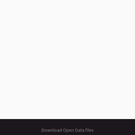
Download Open Data files