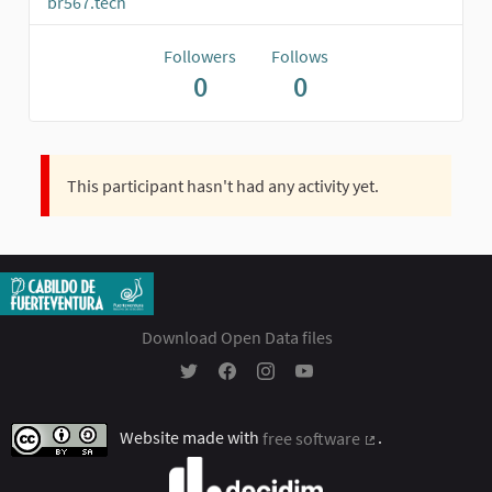
br567.tech
Followers
Follows
0
0
This participant hasn't had any activity yet.
Download Open Data files
Participación Ciudadana - Cabildo Insular 
Participación Ciudadana - Cabildo In
Participación Ciudadana - Cabil
Participación Ciudadana - 
Website made with
free software
.
(External link)