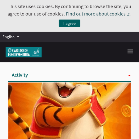
This site uses cookies. By continuing to browse the site, you
agree to our use of cookies.
Find out more about cookies
.
(Exte
I agree
English
Activity
Badges
Follows
Followers
Groups