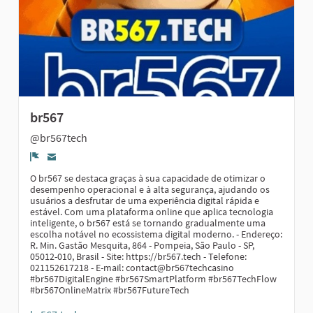
br567
@br567tech
Report
O br567 se destaca graças à sua capacidade de otimizar o
desempenho operacional e à alta segurança, ajudando os
usuários a desfrutar de uma experiência digital rápida e
estável. Com uma plataforma online que aplica tecnologia
inteligente, o br567 está se tornando gradualmente uma
escolha notável no ecossistema digital moderno. - Endereço:
R. Min. Gastão Mesquita, 864 - Pompeia, São Paulo - SP,
05012-010, Brasil - Site: https://br567.tech - Telefone:
021152617218 - E-mail: contact@br567techcasino
#br567DigitalEngine #br567SmartPlatform #br567TechFlow
#br567OnlineMatrix #br567FutureTech