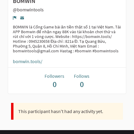
BOMWIN
@bomwintools
Report
BOMWIN là Cổng Game bài ăn tiền thật số 1 tại Việt Nam. Tải
APP Bomwin để nhận ngay 88K vào tài khoản chơi thử và
rút chỉ với 1 vòng cược. Website : https://bomwin.tools/
Hotline : 0945230658 Địa chỉ : 821a Đ. Tạ Quang Bửu,
Phường 5, Quận 8, Hồ Chí Minh, Việt Nam Email :
bomwintools@gmail.com Hastag : #bomwin #bomwintools
bomwin.tools/
Followers
Follows
0
0
This participant hasn't had any activity yet.