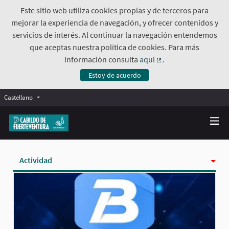
Este sitio web utiliza cookies propias y de terceros para
mejorar la experiencia de navegación, y ofrecer contenidos y
servicios de interés. Al continuar la navegación entendemos
que aceptas nuestra política de cookies. Para más
información consulta
aquí
.
(Enlace externo)
Estoy de acuerdo
Castellano
Actividad
Insignias
Siguiendo
Seguidoras