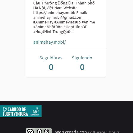
Cầu, Phường Đống Đa, Thành phố
Hà Nội, Việt Nam Website:
https://animehay.mobi/ Email:
animehay.mobi@gmail.com
#AnimeHay #AnimeVietsub #Anime
#AnimeNhậtBản #HoạtHình3D
#HoạtHìnhTrungQuốc
animehay.mobi/
Seguidoras
Siguiendo
0
0
Web creada con
software libre
.