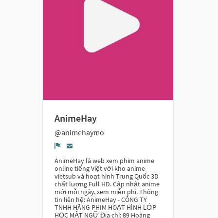
AnimeHay
@animehaymo
Denunciar
AnimeHay là web xem phim anime
online tiếng Việt với kho anime
vietsub và hoạt hình Trung Quốc 3D
chất lượng Full HD. Cập nhật anime
mới mỗi ngày, xem miễn phí. Thông
tin liên hệ: AnimeHay - CÔNG TY
TNHH HÃNG PHIM HOẠT HÌNH LỚP
HỌC MẬT NGỮ Địa chỉ: 89 Hoàng