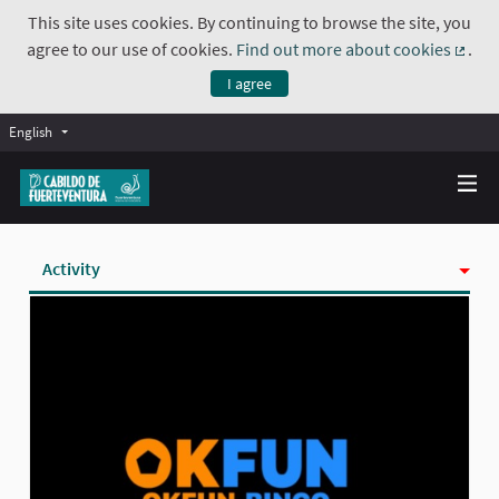
This site uses cookies. By continuing to browse the site, you
agree to our use of cookies.
Find out more about cookies
.
(Exte
I agree
English
Activity
Badges
Follows
Followers
Groups