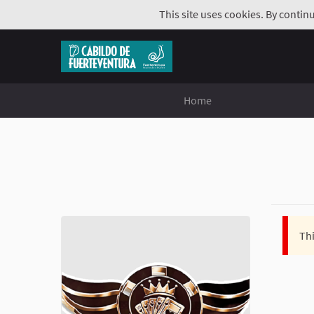
This site uses cookies. By contin
Home
Thi