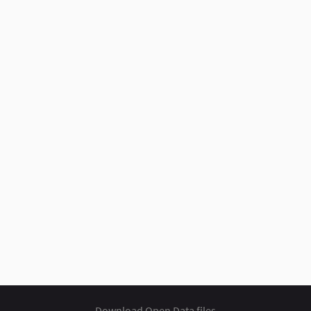
Download Open Data files