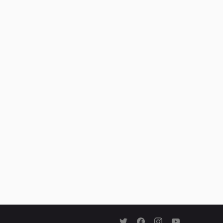
Participación Ciudadana - Cabil
Participación Ciudadana -
Participación Ciudad
Participación 