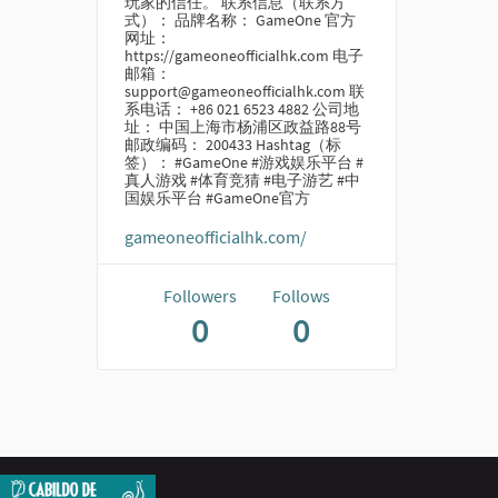
玩家的信任。 联系信息（联系方
式）： 品牌名称： GameOne 官方
网址：
https://gameoneofficialhk.com 电子
邮箱：
support@gameoneofficialhk.com 联
系电话： +86 021 6523 4882 公司地
址： 中国上海市杨浦区政益路88号
邮政编码： 200433 Hashtag（标
签）： #GameOne #游戏娱乐平台 #
真人游戏 #体育竞猜 #电子游艺 #中
国娱乐平台 #GameOne官方
gameoneofficialhk.com/
Followers
Follows
0
0