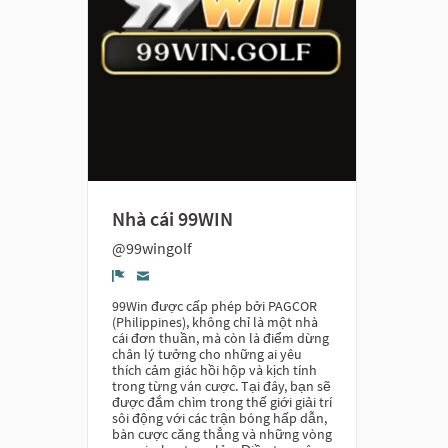
Nhà cái 99WIN
@99wingolf
Report
99Win được cấp phép bởi PAGCOR
(Philippines), không chỉ là một nhà
cái đơn thuần, mà còn là điểm dừng
chân lý tưởng cho những ai yêu
thích cảm giác hồi hộp và kịch tính
trong từng ván cược. Tại đây, bạn sẽ
được đắm chìm trong thế giới giải trí
sôi động với các trận bóng hấp dẫn,
bàn cược căng thẳng và những vòng