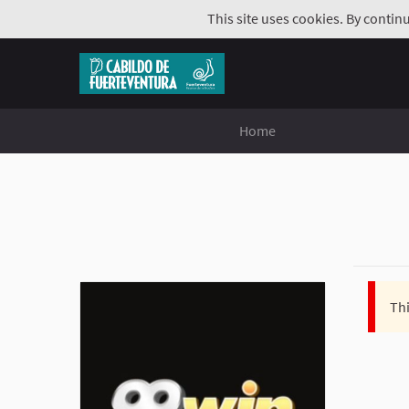
This site uses cookies. By contin
Home
Thi