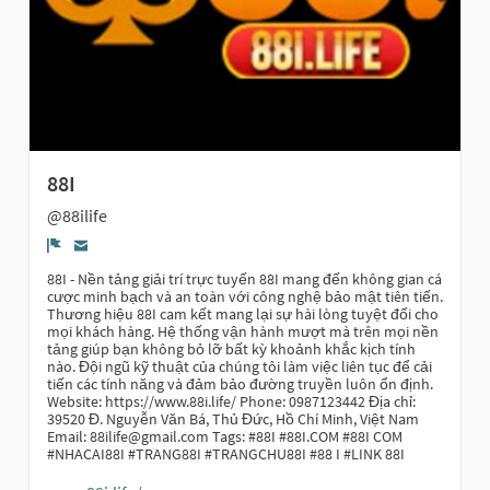
88I
@88ilife
Report
88I - Nền tảng giải trí trực tuyến 88I mang đến không gian cá
cược minh bạch và an toàn với công nghệ bảo mật tiên tiến.
Thương hiệu 88I cam kết mang lại sự hài lòng tuyệt đối cho
mọi khách hàng. Hệ thống vận hành mượt mà trên mọi nền
tảng giúp bạn không bỏ lỡ bất kỳ khoảnh khắc kịch tính
nào. Đội ngũ kỹ thuật của chúng tôi làm việc liên tục để cải
tiến các tính năng và đảm bảo đường truyền luôn ổn định.
Website: https://www.88i.life/ Phone: 0987123442 Địa chỉ:
39520 Đ. Nguyễn Văn Bá, Thủ Đức, Hồ Chí Minh, Việt Nam
Email: 88ilife@gmail.com Tags: #88I #88I.COM #88I COM
#NHACAI88I #TRANG88I #TRANGCHU88I #88 I #LINK 88I