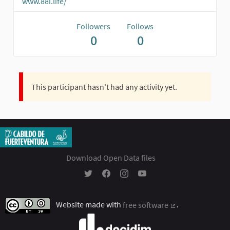
www.88i.life/
Followers
Follows
0
0
This participant hasn't had any activity yet.
Download Open Data files
Participación Ciudadana - Cabildo Insular 
Participación Ciudadana - Cabildo In
Participación Ciudadana - Cabil
Participación Ciudadana - 
Website made with
free software
.
(External link)