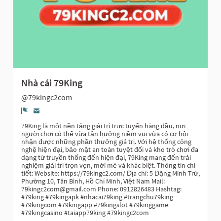
Nhà cái 79King
@79kingc2com
Report
79King là một nền tảng giải trí trực tuyến hàng đầu, nơi
người chơi có thể vừa tận hưởng niềm vui vừa có cơ hội
nhận được những phần thưởng giá trị. Với hệ thống công
nghệ hiện đại, bảo mật an toàn tuyệt đối và kho trò chơi đa
dạng từ truyền thống đến hiện đại, 79King mang đến trải
nghiệm giải trí trọn vẹn, mới mẻ và khác biệt. Thông tin chi
tiết: Website: https://79kingc2.com/ Địa chỉ: 5 Đặng Minh Trứ,
Phường 10, Tân Bình, Hồ Chí Minh, Việt Nam Mail:
79kingc2com@gmail.com Phone: 0912826483 Hashtag:
#79king #79kingapk #nhacai79king #trangchu79king
#79kingcom #79kingapp #79kingslot #79kinggame
#79kingcasino #taiapp79king #79kingc2com