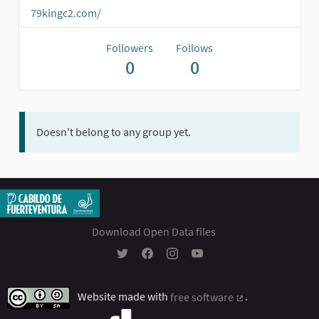
79kingc2.com/
Followers
Follows
0
0
Doesn't belong to any group yet.
Download Open Data files
Participación Ciudadana - Cabildo Insular 
Participación Ciudadana - Cabildo In
Participación Ciudadana - Cabil
Participación Ciudadana - 
Website made with
free software
.
(External link)