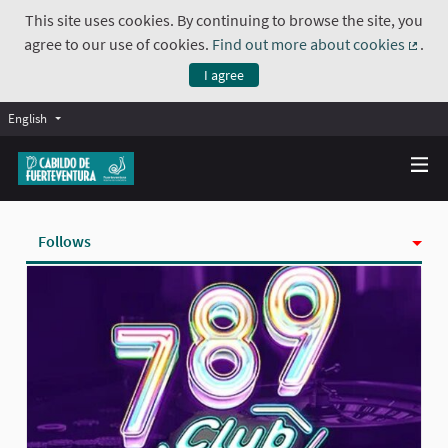
This site uses cookies. By continuing to browse the site, you
agree to our use of cookies.
Find out more about cookies
.
(Exte
I agree
English
Follows
Activity
Badges
Followers
Groups