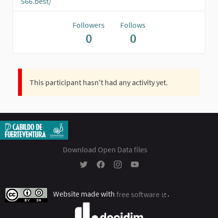
566.best/
Followers
Follows
0
0
This participant hasn't had any activity yet.
Download Open Data files
Participación Ciudadana - Cabildo Insular 
Participación Ciudadana - Cabildo In
Participación Ciudadana - Cabil
Participación Ciudadana - 
Website made with
free software
.
(External link)