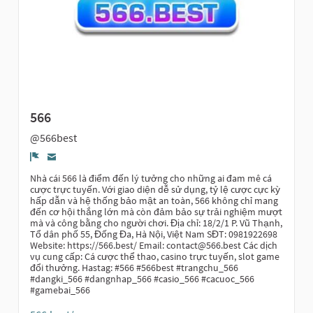
566
@566best
Report
Nhà cái 566 là điểm đến lý tưởng cho những ai đam mê cá
cược trực tuyến. Với giao diện dễ sử dụng, tỷ lệ cược cực kỳ
hấp dẫn và hệ thống bảo mật an toàn, 566 không chỉ mang
đến cơ hội thắng lớn mà còn đảm bảo sự trải nghiệm mượt
mà và công bằng cho người chơi. Địa chỉ: 18/2/1 P. Vũ Thạnh,
Tổ dân phố 55, Đống Đa, Hà Nội, Việt Nam SĐT: 0981922698
Website: https://566.best/ Email: contact@566.best Các dịch
vụ cung cấp: Cá cược thể thao, casino trực tuyến, slot game
đổi thưởng. Hastag: #566 #566best #trangchu_566
#dangki_566 #dangnhap_566 #casio_566 #cacuoc_566
#gamebai_566