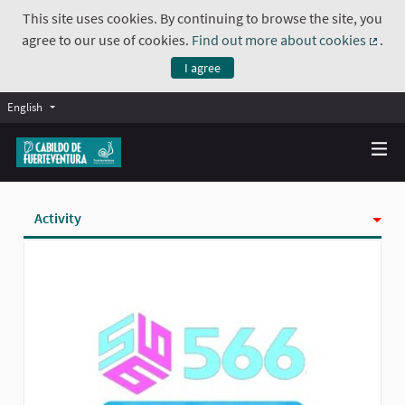
This site uses cookies. By continuing to browse the site, you
agree to our use of cookies.
Find out more about cookies
.
(Exte
I agree
English
Activity
Badges
Follows
Followers
Groups