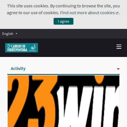
This site uses cookies. By continuing to browse the site, you
agree to our use of cookies.
Find out more about cookies
.
(Exte
I agree
English
Activity
Badges
Follows
Followers
Groups